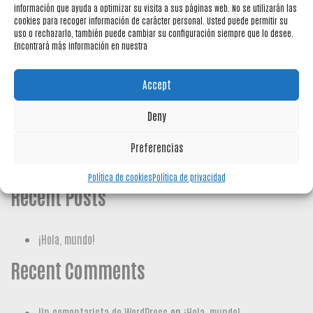
información que ayuda a optimizar su visita a sus páginas web. No se utilizarán las
cookies para recoger información de carácter personal. Usted puede permitir su
Bombones de chocolate negro con cereza licor
uso o rechazarlo, también puede cambiar su configuración siempre que lo desee.
Encontrará más información en nuestra
en su interior
Navegación de entr
MINICREM
FLECO NAVIDAD
Accept
Search
Deny
Buscar
Preferencias
Política de cookies
Política de privacidad
Recent Posts
¡Hola, mundo!
Recent Comments
Un comentarista de WordPress
en
¡Hola, mundo!